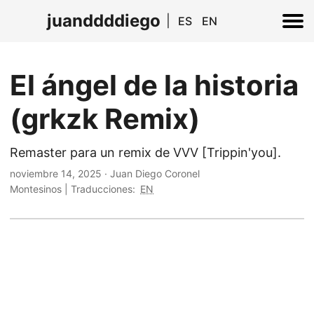
juanddddiego
|
ES
EN
Envíame tu propuesta
Algunos trabajos
Haz una reserva
Mix/Master
El ángel de la historia
(grkzk Remix)
Remaster para un remix de VVV [Trippin'you].
noviembre 14, 2025
·
Juan Diego Coronel
Montesinos
|
Traducciones:
EN